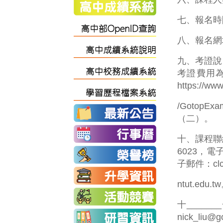
七、報名時
八、報名網址：h
九、考證說明
考證費用為
https://ww
/Gotop
（二）。
十、課程聯
6023，電子郵
子郵件：clch
ntut.edu.t
十_____
nick_liu@