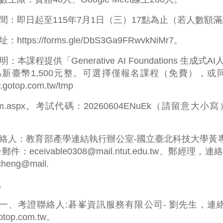
間：即日起至115年7月1日（三）17點為止（若人數額
ttps://forms.gle/DbS3Ga9FRwvkNiMr7。
：本課程提供「Generative AI Foundations 
新臺幣1,500元整。可選擇僅報名課程（免費），
w.gotop.com.tw/tmp
Exam.aspx。考試代碼：20260604ENuEk（請留
絡人：教育部產學連結執行辦公室-國立臺北科技大學黃專員，連絡
件：eceivable0308@mail.ntut.edu.tw、鄭經理，連絡
eng@mail.
w。
__一、考證聯絡人:碁峯資訊服務有限公司- 劉先生，連絡電話
gotop.com.tw。