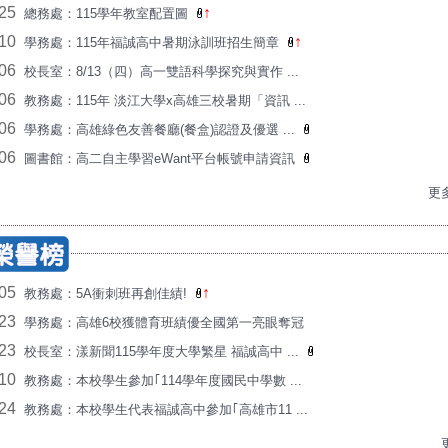
/25
↑
總務處：115學年教室配置圖
賀!本校114繁星榜單耀眼! 台大、清華、陽明交大、成
/10
↑
學務處：115年福誠高中暑期泳訓班招生簡章
/06
校長室：8/13（四）高一雙語科學探究與實作 ...
/06
教務處：115年 淡江大學x高雄三校暑期「資訊 ...
/06
學務處：高雄綠色友善餐廳(餐盒)認證及優選 ...
/06
圖書館：高二自主學習eWant平台帳號申請資訊
更多
/05
↑
教務處：5A衝刺班再創佳績!
/23
學務處：高雄6校獲體育班績優全國第一亮眼奪冠
/23
校長室：漾新聞115學年度大學繁星 福誠高中 ...
/10
教務處：本校學生參加｢114學年度國民中學數 ...
/24
教務處：本校學生代表福誠高中參加｢高雄市11 ...