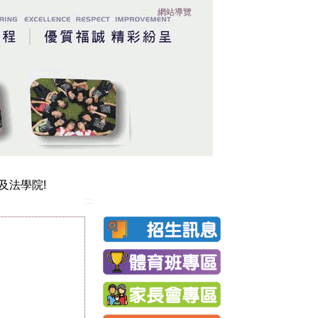
:::
網站導覽
功大學!
及法學院!
:::
金獎
功大學!
大獎
一起做決定!