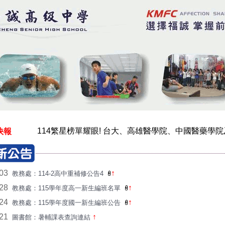
賀!本校114繁星榜單耀眼! 台大、清華、陽明交大、成
114繁星榜單耀眼! 台大、高雄醫學院、中國醫藥學院
快報
ASEP亞洲學生交流專題競賽 高中部榮獲最高榮譽白
賀!本校114繁星榜單耀眼! 台大、清華、陽明交大、成
ASEP亞洲學生交流專題競賽 國中部榮獲金獎
/03
↑
教務處：114-2高中重補修公告4
賀！本校榮獲高雄市114學年度閱讀標章學校！
/28
↑
教務處：115學年度高一新生編班名單
榮獲 2024國際學校網界博覽會 Local Attractions類 
/24
↑
教務處：115學年度國一新生編班公告
守護身心障礙者權益，成年監護及輔助宣告服務陪您
/21
↑
圖書館：暑輔課表查詢連結
高雄市社會局無障礙之家諮詢專線，(07)8139022。